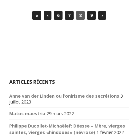
«
‹
6
7
8
9
›
ARTICLES RÉCENTS
Anne van der Linden ou l’onirisme des secrétions
3
juillet 2023
Matos maestria
29 mars 2022
Philippe Ducollet-Michaëlef: Déesse – Mère, vierges
saintes, vierges «hindoues» (névrose)
1 février 2022