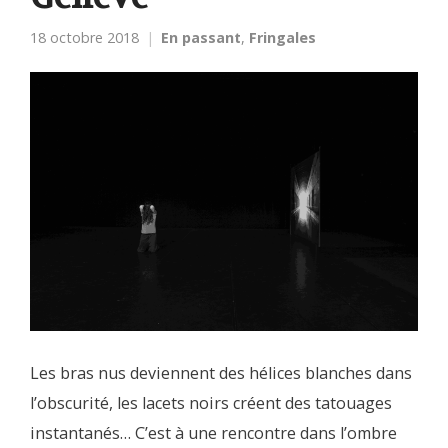
18 octobre 2018
En passant
,
Fringales
Les bras nus deviennent des hélices blanches dans
l’obscurité, les lacets noirs créent des tatouages
instantanés… C’est à une rencontre dans l’ombre