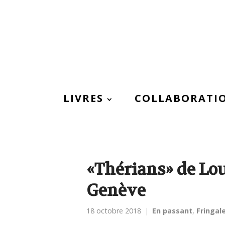
LIVRES
COLLABORATI
«Thérians» de Lou
Genève
18 octobre 2018
En passant
,
Fringal