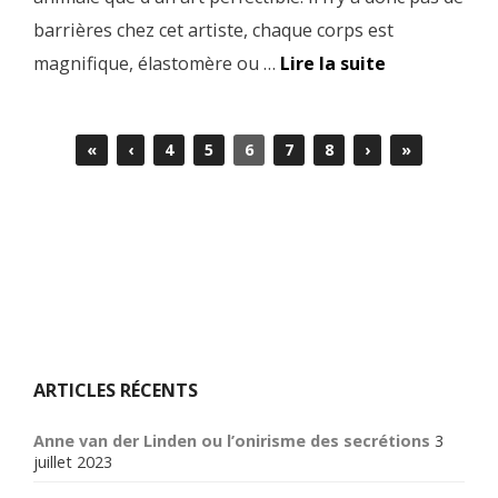
barrières chez cet artiste, chaque corps est
magnifique, élastomère ou …
Lire la suite
«
‹
4
5
6
7
8
›
»
ARTICLES RÉCENTS
Anne van der Linden ou l’onirisme des secrétions
3
juillet 2023