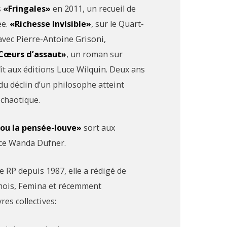
s
«Fringales»
en 2011, un recueil de
ée.
«Richesse Invisible»
, sur le Quart-
 avec Pierre-Antoine Grisoni,
Cœurs d’assaut»
, un roman sur
aît aux éditions Luce Wilquin. Deux ans
t du déclin d’un philosophe atteint
 chaotique.
ou la pensée-louve»
sort aux
rice Wanda Dufner.
 RP depuis 1987, elle a rédigé de
Emois, Femina et récemment
res collectives: