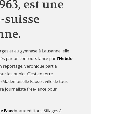
963, est une
-suisse
nne.
orges et au gymnase à Lausanne, elle
nnés par un concours lancé par
l’Hebdo
un reportage. Véronique part à
ur les punks. C’est en terre
 «Mademoiselle Faust», ville de tous
dra journaliste free-lance pour
e Faust»
aux éditions Sillages à