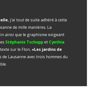
celle
, j’ai tout de suite adhéré à cette
ausanne de mille manières. La
ssin ainsi que le graphisme exigeant
mes
Stéphanie Tschopp
et
Cynthia
exte sur le Flon,
«Les jardins de
outs de Lausanne avec trois hommes du
ble.