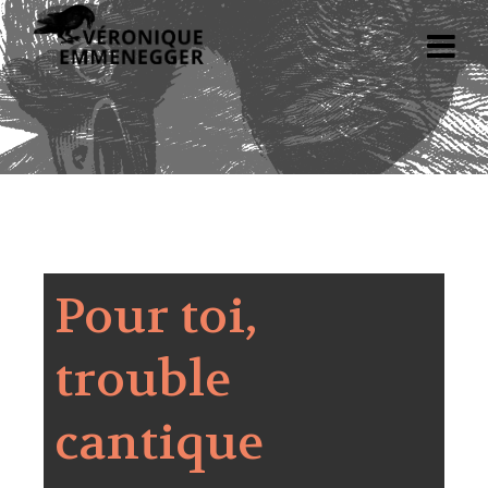
Pour toi,
trouble
cantique