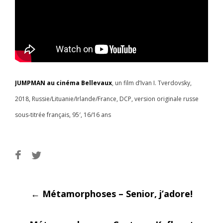
JUMPMAN au cinéma Bellevaux
, un film d’Ivan I. Tverdovsky,
2018, Russie/Lituanie/Irlande/France, DCP, version originale russe
sous-titrée français, 95′, 16/16 ans
Post
←
Métamorphoses – Senior, j’adore!