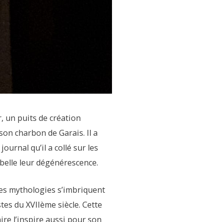
r, un puits de création
 son charbon de Garais. Il a
urnal qu’il a collé sur les
 belle leur dégénérescence.
 les mythologies s’imbriquent
es du XVIIème siècle. Cette
aire l’inspire aussi pour son