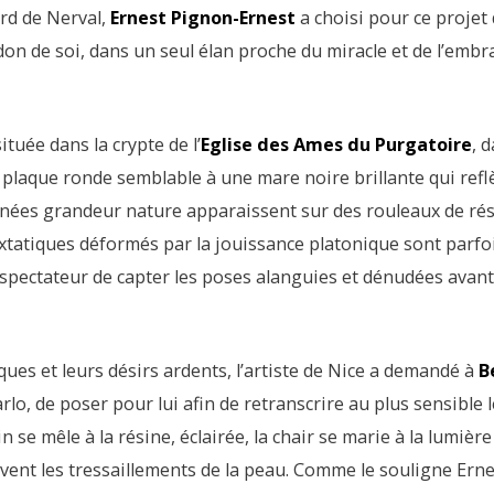
rd de Nerval,
Ernest Pignon-Ernest
a choisi pour ce projet
on de soi, dans un seul élan proche du miracle et de l’embra
ituée dans la crypte de l’
Eglise des Ames du Purgatoire
, 
 plaque ronde semblable à une mare noire brillante qui refl
inées grandeur nature apparaissent sur des rouleaux de rés
xtatiques déformés par la jouissance platonique sont parfo
 spectateur de capter les poses alanguies et dénudées avan
ues et leurs désirs ardents, l’artiste de Nice a demandé à
B
rlo, de poser pour lui afin de retranscrire au plus sensible
in se mêle à la résine, éclairée, la chair se marie à la lumièr
ivent les tressaillements de la peau. Comme le souligne Ern