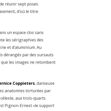
 de réunir sept poses
sement, d’où le titre
dans un espace clos sans
ète les sérigraphies des
ine et d’aluminium. Au
is dérangés par des sursauts
t que les images ne retombent
ernice Coppieters
, danseuse
 les anatomies torturées par
e céleste, aux trois-quarts
est Pignon-Ernest «le support