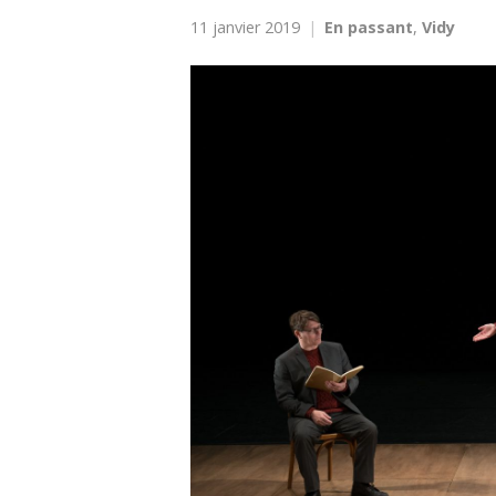
11 janvier 2019
En passant
,
Vidy