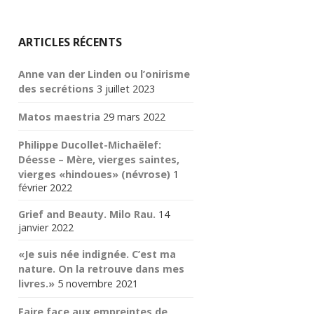
ARTICLES RÉCENTS
Anne van der Linden ou l’onirisme
des secrétions
3 juillet 2023
Matos maestria
29 mars 2022
Philippe Ducollet-Michaëlef:
Déesse – Mère, vierges saintes,
vierges «hindoues» (névrose)
1
février 2022
Grief and Beauty. Milo Rau.
14
janvier 2022
«Je suis née indignée. C’est ma
nature. On la retrouve dans mes
livres.»
5 novembre 2021
Faire face aux empreintes de