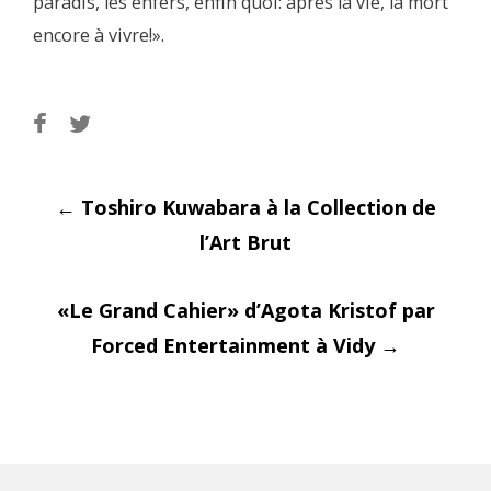
paradis, les enfers, enfin quoi: après la vie, la mort
encore à vivre!».
Post
←
Toshiro Kuwabara à la Collection de
l’Art Brut
«Le Grand Cahier» d’Agota Kristof par
navigati
Forced Entertainment à Vidy
→