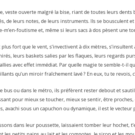
rue, veste ouverte malgré la bise, riant de toutes leurs dents
s, de leurs notes, de leurs instruments.
Ils se bousculent e
 je-m’en-foutisme et, même si leurs sacs à dos pèsent une tonne
 plus fort que le vent, s’invectivent à dix mètres, s’insulten
és, leurs baskets salies par les flaques, leurs regards purs. 
 rallies avec effet immédiat. Par quelle magie te semble-t-il 
illants qu’un miroir fraîchement lavé ? En eux, tu te revois, c
le bus ou dans le métro, ils préfèrent rester debout et sautill
sant pour mieux se toucher, mieux se sentir, être proches, d
s, avachi sous un capuchon ou dynamique, il est le vecteur p
ussons dans leur poussette, laissaient tomber leur hochet, t
nt les petits pains au lait et les compotes, le sirop et les mo