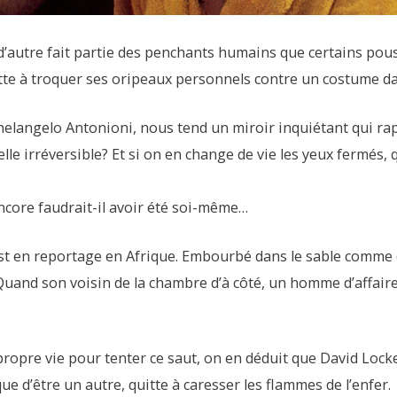
d’autre fait partie des penchants humains que certains pouss
itte à troquer ses oripeaux personnels contre un costume d
elangelo Antonioni, nous tend un miroir inquiétant qui rapp
-elle irréversible? Et si on en change de vie les yeux fermés,
ncore faudrait-il avoir été soi-même…
st en reportage en Afrique. Embourbé dans le sable comme da
 Quand son voisin de la chambre d’à côté, un homme d’affaires,
a propre vie pour tenter ce saut, on en déduit que David Lock
ue d’être un autre, quitte à caresser les flammes de l’enfer.