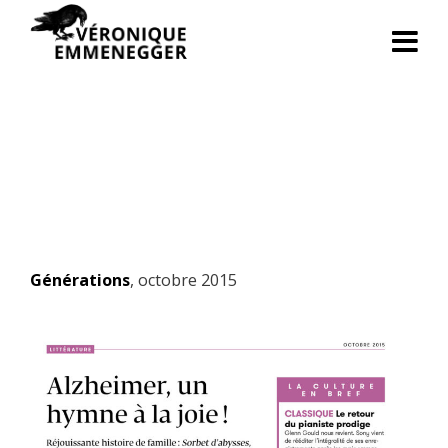
Générations
, octobre 2015