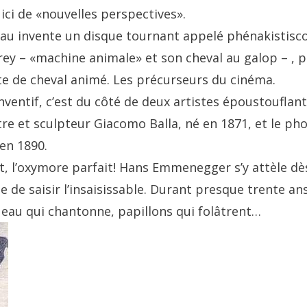
 ici de «nouvelles perspectives».
eau invente un disque tournant appelé phénakistisco
rey – «machine animale» et son cheval au galop – , p
e de cheval animé. Les précurseurs du cinéma.
entif, c’est du côté de deux artistes époustouflants
intre et sculpteur Giacomo Balla, né en 1871, et le 
en 1890.
 l’oxymore parfait! Hans Emmenegger s’y attèle dès
 de saisir l’insaisissable. Durant presque trente ans
 eau qui chantonne, papillons qui folâtrent…