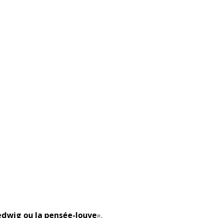
dwig ou la pensée-louve
»,